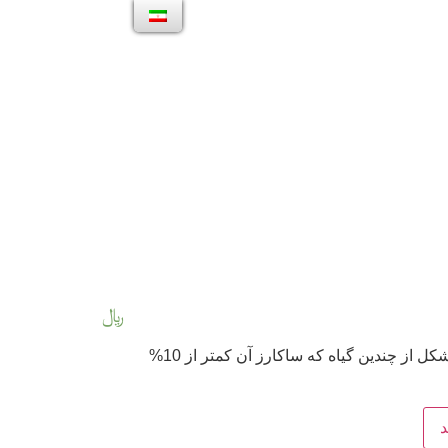
﷼
عسل طبیعی نمونه خوانسار متشکل از چندین گیاه که ساکارز آن کمتر از 10%
د