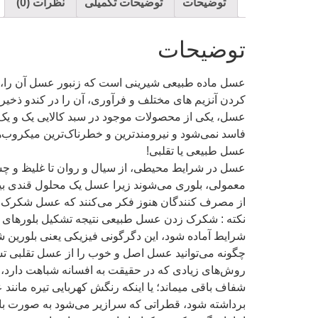
توضیحات
توضیحات تکمیلی
نظرات (0)
توضیحات
عسل ماده طبیعی شیرینی است که زنبور عسل آن را، از 
کردن آنزیم های مختلف و فرآوری، آن را در کندو ذخیره
عسل، یکی از محصولات موجود در سبد کالایی یک و یک
فاسد نمی‌شود و نیرومندترین و خطرناک‌ترین میکروب‌ها را در کمتر از 48 ساعت نابود می‌کند. پس میتواند به عنوان بهتری
عسل طبیعی یا تقلبی!
عسل در شرایط محیطی، از سیال و روان تا غلیظ و چسبن
معمولی، بلوری می‌‌شوند زیرا عسل یک محلول قندی بیش
از مصرف کنندگان هنوز فکر می‌کنند که عسل شکرک زد
نکته : شکرک زدن عسل طبیعی نتیجه تشکیل بلورهای گلوک
شرایط آماده شود، این دگرگونی فیزیکی یعنی بلورین‌ شد
چگونه می‌توانید عسل اصل و خوب را از عسل تقلبی ت
روش‌های زیادی که در حقیقت به افسانه شباهت دارد، د
شفاف باقی میماند؛ یا اینکه رنگش کهربایی تیره مانند
برداشته شود، قطراتی که سرازیر می‌شود به صورت بار